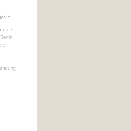
erlin
r eine
 Berlin
nde
bindung