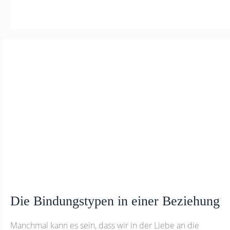
Die
Bindungstypen
in
einer
Beziehung
Die Bindungstypen in einer Beziehung
Manchmal kann es sein, dass wir in der Liebe an die