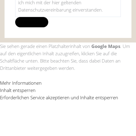
ich mich mit der hier geltenden
Datenschutzvereinbarung einverstanden.
Sie sehen gerade einen Platzhalterinhalt von
Google Maps
. Um
auf den eigentlichen Inhalt zuzugreifen, klicken Sie auf die
Schaltfläche unten. Bitte beachten Sie, dass dabei Daten an
Drittanbieter weitergegeben werden.
Mehr Informationen
Inhalt entsperren
Erforderlichen Service akzeptieren und Inhalte entsperren