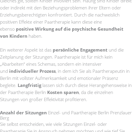
Gleiches gilt, sollten Kinder involviert sein. Häufig sind Kinder direkt
oder indirekt mit den Beziehungsproblemen ihrer Eltern oder
Erziehungsberechtigten konfrontiert. Durch die nachweislich
positiven Effekte einer Paartherapie kann diese eine
ebenso
positive Wirkung auf die psychische Gesundheit
von Kindern
haben.
Ein weiterer Aspekt ist das
persönliche Engagement
und die
Zeitplanung der Sitzungen. Paartherapie ist für mich kein
„Abarbeiten“ eines Schemas, sondern ein intensiver
und
individueller Prozess
, in dem ich Sie als Paartherapeutin in
Berlin mit vollster Aufmerksamkeit und emotionaler Präsenz
begleite.
Langfristig
lassen sich durch diese Herangehensweise in
der Paartherapie Berlin
Kosten sparen
, da die einzelnen
Sitzungen von großer Effektivität profitieren.
Anzahl der Sitzungen
Einzel- und Paartherapie Berlin Prenzlauer
Berg
Sie selbst entscheiden, wie viele Sitzungen Einzel- oder
Paartherapie Sie in Anspruch nehmen möchten und wie tief Sie