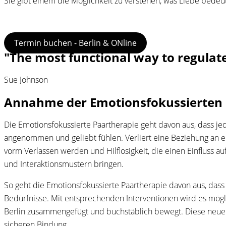
Sie gibt einem die Möglichkeit zu verstehen, was Liebe bedeut
Termin buchen - Berlin & ONline
"The most functional way to regulate 
Sue Johnson
Annahme der Emotionsfokussierten 
Die Emotionsfokussierte Paartherapie geht davon aus, dass jede
angenommen und geliebt fühlen. Verliert eine Beziehung an e
vorm Verlassen werden und Hilflosigkeit, die einen Einfluss
und Interaktionsmustern bringen.
So geht die Emotionsfokussierte Paartherapie davon aus, dass 
Bedürfnisse. Mit entsprechenden Interventionen wird es mö
Berlin zusammengefügt und buchstäblich bewegt. Diese neu
sicheren Bindung.