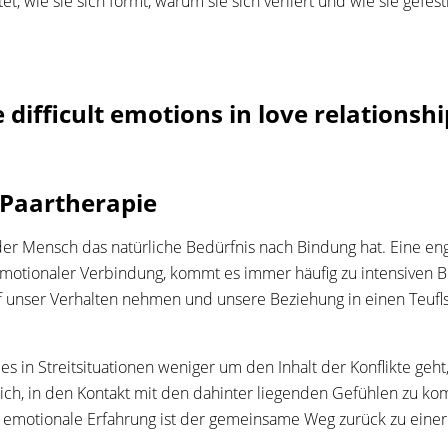
et, wie sie sich formt, warum sie sich verliert und wie sie gefe
difficult emotions in love relationshi
Paartherapie
r Mensch das natürliche Bedürfnis nach Bindung hat. Eine enge
motionaler Verbindung, kommt es immer häufig zu intensiven B
 auf unser Verhalten nehmen und unsere Beziehung in einen Teu
es in Streitsituationen weniger um den Inhalt der Konflikte geh
glich, in den Kontakt mit den dahinter liegenden Gefühlen zu
e emotionale Erfahrung ist der gemeinsame Weg zurück zu eine